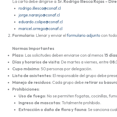
La carta debe dirigirse a:
Sr. Rodrigo Illesca Rojas – D
rodrigo.illesca@conaf.cl
jorge.naranjo@conaf.cl
eduardo.colipe@conaf.cl
maricel.orrego@conaf.cl
Formulario
: Llenar y enviar el
formulario adjunto
con todos
Normas Importantes
Plazo
: Las solicitudes deben enviarse con al menos
15 día
Días y horarios de visita
: De martes a viernes, entre
08:
Cupo máximo
: 50 personas por delegación.
Lista de asistentes
: El responsable del grupo debe prese
Manejo de residuos
: Cada grupo debe
retirar su basur
Prohibiciones
:
Uso de fuego
: No se permiten fogatas, cocinillas, fum
Ingreso de mascotas
: Totalmente prohibido.
Extracción o daño de flora y fauna
: Se sanciona cua