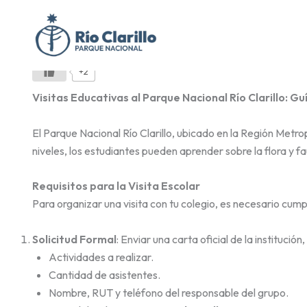
Ir
Por
Río Clarillo Web
/
4 de febrero de 2025
al
contenido
+2
Visitas Educativas al Parque Nacional Río Clarillo: G
El Parque Nacional Río Clarillo, ubicado en la Región Metro
niveles, los estudiantes pueden aprender sobre la flora y f
Requisitos para la Visita Escolar
Para organizar una visita con tu colegio, es necesario cu
Solicitud Formal
: Enviar una carta oficial de la institució
Actividades a realizar.
Cantidad de asistentes.
Nombre, RUT y teléfono del responsable del grupo.