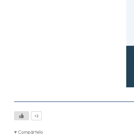
+2
♥ Compártelo