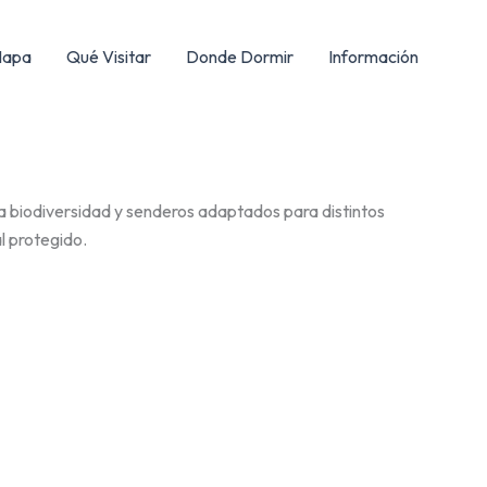
apa
Qué Visitar
Donde Dormir
Información
ica biodiversidad y senderos adaptados para distintos
l protegido.