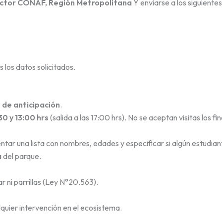
irector CONAF, Región Metropolitana
Y enviarse a los siguientes
 los datos solicitados.
s de anticipación
.
30 y 13:00 hrs
(salida a las 17:00 hrs). No se aceptan visitas los f
ntar una lista con nombres, edades y especificar si algún estudia
a
del parque.
ar ni parrillas (Ley N°20.563).
lquier intervención en el ecosistema.