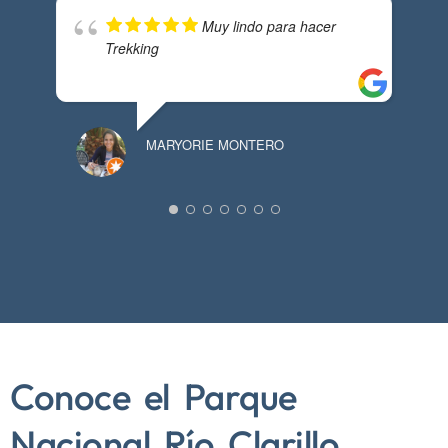
Muy lindo para hacer
Trekking
MARYORIE MONTERO
CA
Conoce el Parque
Nacional Río Clarillo