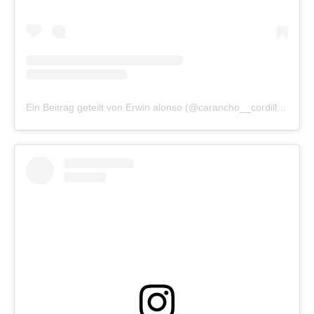
Ein Beitrag geteilt von Erwin alonso (@carancho__cordillerano)